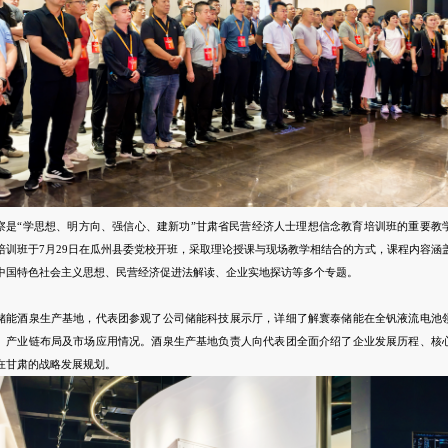
察是“学思想、明方向、强信心、建新功”甘肃省民营经济人士理想信念教育培训班的重要教
培训班于7月29日在瓜州县委党校开班，采取理论授课与现场教学相结合的方式，课程内容涵
中国特色社会主义思想、民营经济促进法解读、企业实地探访等多个专题。
储能酒泉生产基地，代表团参观了公司储能科技展示厅，详细了解寰泰储能在全钒液流电池
、产业链布局及市场应用情况。酒泉生产基地负责人向代表团全面介绍了企业发展历程、核
在甘肃的战略发展规划。