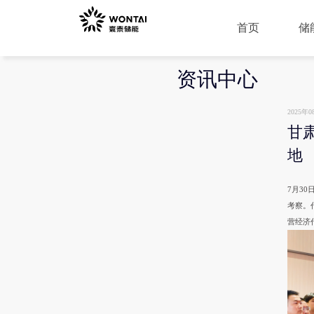
首页
储
资讯中心
2025年0
甘
储
地
100
500
750
7月3
考察。
营经济