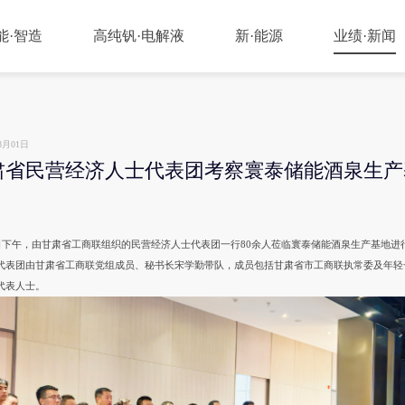
能·智造
高纯钒·电解液
新·能源
业绩·新闻
8月01日
肃省民营经济人士代表团考察寰泰储能酒泉生产
▲
▲
▲
▲
能设备工厂
敦煌五一山钒矿
寰泰能源
应用案例
kW储能设备
庆阳高纯钒生产基地
新闻动态
kW储能设备
酒泉电解液供应中心
kW 储能系统
0日下午，由甘肃省工商联组织的民营经济人士代表团一行80余人莅临寰泰储能酒泉生产基地进
代表团由甘肃省工商联党组成员、秘书长宋学勤带队，成员包括甘肃省市工商联执常委及年轻
代表人士。