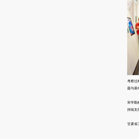
考察过
题与基
宋学勤
持续支
甘肃省