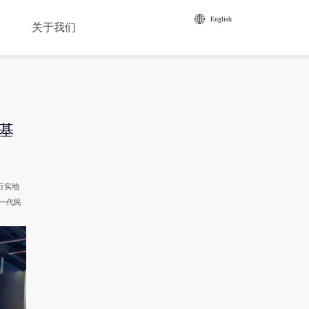
English
关于我们
基
▲
寰泰集团
董事长致辞
寰泰储能
企业荣誉
行实地
联系我们
一代民
招贤纳士