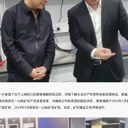
一行参观了位于上海松江的寰泰储能研发总部，详细了解企业生产经营和创新发展情况。南逸
泰在敦煌五一山钒矿的产业发展进度。为确保公司钒资源的稳定供应，寰泰储能于2022年1月
矿探矿权，2024年3月获得五一山钒矿采矿权。目前，矿区建设正有序推进中。