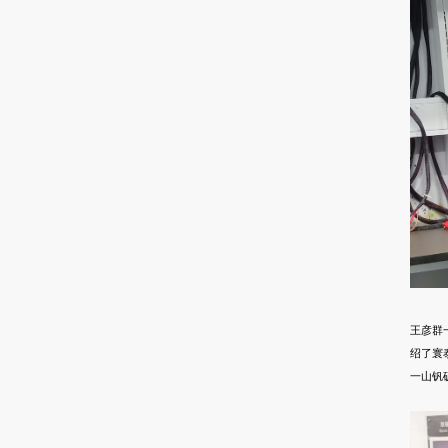
王彦群
绍了寰
一山钒