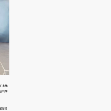
的市场
强科研
展新质