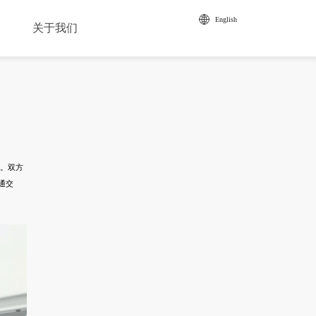
English
关于我们
▲
寰泰集团
董事长致辞
待。双方
寰泰储能
通交
企业荣誉
联系我们
招贤纳士