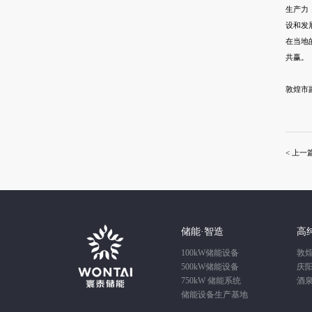
生产力
设和发
在当地
共赢。
敦煌市
< 上一
储能·智造
高
100kW储能设备
敦
500kW储能设备
庆
750kW 储能系统
酒
储能设备生产基地