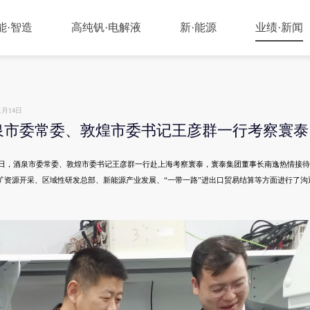
能·智造
高纯钒·电解液
新·能源
业绩·新闻
1月14日
泉市委常委、敦煌市委书记王彦群一行考察寰泰
▲
▲
▲
▲
能设备工厂
敦煌五一山钒矿
寰泰能源
应用案例
kW储能设备
庆阳高纯钒生产基地
新闻动态
11日，酒泉市委常委、敦煌市委书记王彦群一行赴上海考察寰泰，寰泰集团董事长南逸热情接
kW储能设备
酒泉电解液供应中心
矿资源开采、区域性研发总部、新能源产业发展、“一带一路”进出口贸易结算等方面进行了沟
kW 储能系统