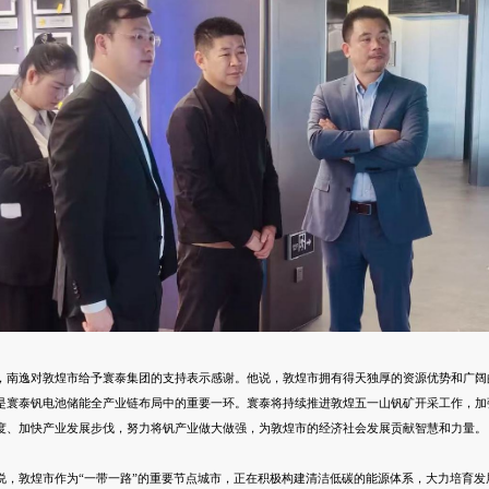
，南逸对敦煌市给予寰泰集团的支持表示感谢。他说，敦煌市拥有得天独厚的资源优势和广阔
是寰泰钒电池储能全产业链布局中的重要一环。寰泰将持续推进敦煌五一山钒矿开采工作，加
度、加快产业发展步伐，努力将钒产业做大做强，为敦煌市的经济社会发展贡献智慧和力量。
说，敦煌市作为“一带一路”的重要节点城市，正在积极构建清洁低碳的能源体系，大力培育发